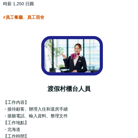
時薪 1,250 日圓
#員工餐廳、員工宿舍
渡假村櫃台人員
【工作內容】
・接待顧客、辦理入住和退房手續
・接聽電話、輸入資料、整理文件
【工作地點】
・北海道
【工作時間】