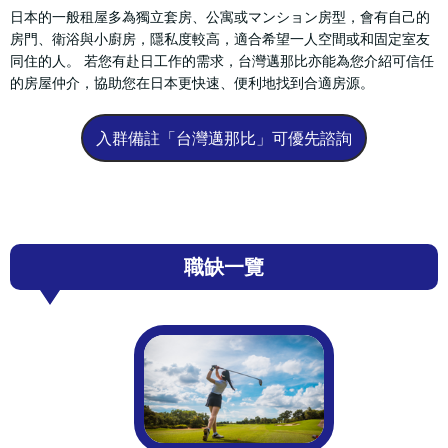
日本的一般租屋多為獨立套房、公寓或マンション房型，會有自己的
房門、衛浴與小廚房，隱私度較高，適合希望一人空間或和固定室友
同住的人。 若您有赴日工作的需求，台灣邁那比亦能為您介紹可信任
的房屋仲介，協助您在日本更快速、便利地找到合適房源。
入群備註「台灣邁那比」可優先諮詢
職缺一覽