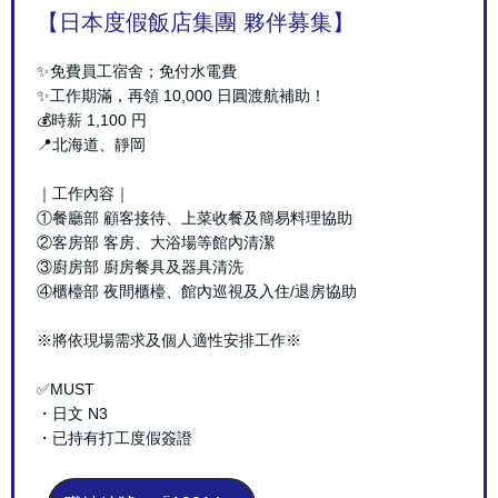
【日本度假飯店集團 夥伴募集】
✨免費員工宿舍；免付水電費
✨工作期滿，再領 10,000 日圓渡航補助！
💰時薪 1,100 円
📍北海道、靜岡
｜工作內容｜
①餐廳部 顧客接待、上菜收餐及簡易料理協助
②客房部 客房、大浴場等館內清潔
③廚房部 廚房餐具及器具清洗
④櫃檯部 夜間櫃檯、館內巡視及入住/退房協助
※將依現場需求及個人適性安排工作※
✅MUST
・日文 N3
・已持有打工度假簽證