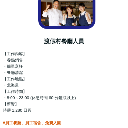
渡假村餐廳人員
【工作內容】
・餐點銷售
・簡單烹飪
・餐廳清潔
【工作地點】
・北海道
【工作時間】
・8:00～23:00 (休息時間 60 分鐘或以上)
【薪資】
時薪 1,280 日圓
#員工餐廳、員工宿舍、免費入園