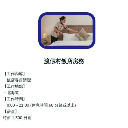
渡假村飯店房務
【工作內容】
・飯店客房清潔
【工作地點】
・北海道
【工作時間】
・8:00～21:00 (休息時間 60 分鐘或以上)
【薪資】
時薪 1,500 日圓