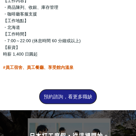
【工作內容】
・商品陳列、收銀、庫存管理
・咖啡廳客服支援
【工作地點】
・北海道
【工作時間】
・7:00～22:00 (休息時間 60 分鐘或以上)
【薪資】
時薪 1,400 日圓起
#員工宿舍、員工餐廳、享受館內溫泉
預約諮詢，看更多職缺