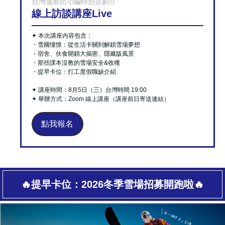
台灣邁那比小編特別企劃☃️
線上訪談講座Live
✦ 本次講座內容包含：
・雪國憧憬：從生活卡關到解鎖雪場夢想
・宿舍、伙食開銷大揭密、隱藏版風景
・那些課本沒教的雪場安全&收穫
・提早卡位：打工度假職缺介紹
✦ 講座時間：8月5日（三）台灣時間 19:00
✦ 舉辦方式：Zoom 線上講座（講座前日寄送連結）
點我報名
🔥提早卡位：2026冬季雪場招募開跑啦🔥