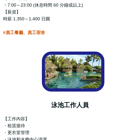
・7:00～23:00 (休息時間 60 分鐘或以上)
【薪資】
時薪 1,350～1,400 日圓
#員工餐廳、員工宿舍
泳池工作人員
【工作內容】
・租賃接待
・更衣室管理
・泳池和水療中心清潔