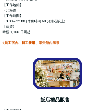
【工作地點】
・北海道
【工作時間】
・8:00～22:00 (休息時間 60 分鐘或以上)
【薪資】
時薪 1,100 日圓起
#員工宿舍、員工餐廳、享受館內溫泉
飯店禮品販售