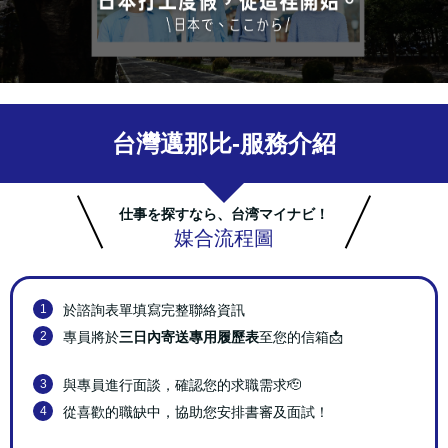
台灣邁那比-
服務介紹
仕事を探すなら、台湾マイナビ！
媒合流程圖
1
於諮詢表單填寫完整聯絡資訊
2
專員將於
三日內寄送專用履歷表
至您的信箱📩
3
與專員進行面談，確認您的求職需求🫡
4
從喜歡的職缺中，協助您安排書審及面試！