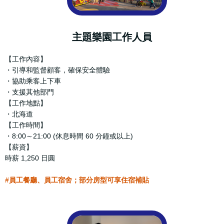
主題樂園工作人員
【工作內容】
・引導和監督顧客，確保安全體驗
・協助乘客上下車
・支援其他部門
【工作地點】
・北海道
【工作時間】
・8:00～21:00 (休息時間 60 分鐘或以上)
【薪資】
時薪 1,250 日圓
#員工餐廳、員工宿舍；部分房型可享住宿補貼