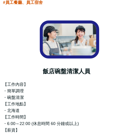
#員工餐廳、員工宿舍
飯店碗盤清潔人員
【工作內容】
・簡單調理
・碗盤清潔
【工作地點】
・北海道
【工作時間】
・6:00～22:00 (休息時間 60 分鐘或以上)
【薪資】