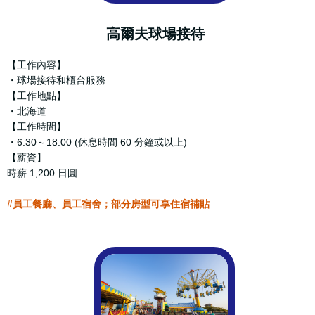
高爾夫球場接待
【工作內容】
・球場接待和櫃台服務
【工作地點】
・北海道
【工作時間】
・6:30～18:00 (休息時間 60 分鐘或以上)
【薪資】
時薪 1,200 日圓
#員工餐廳、員工宿舍；部分房型可享住宿補貼