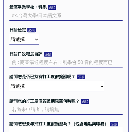
最高畢業學校・科系
日語檢定
日語口說程度自評
請問您是否已持有打工度假簽證呢？
請問您的打工度假簽證期限至何時呢？
請問您想要尋找打工度假類型為？（包含地點與職務）